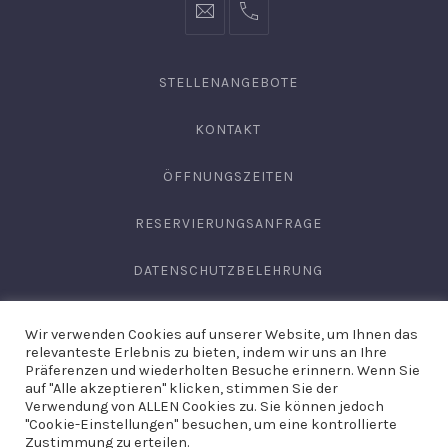
info@hofgut-
0049747196019210
domaene.de
STELLENANGEBOTE
KONTAKT
ÖFFNUNGSZEITEN
RESERVIERUNGSANFRAGE
DATENSCHUTZBELEHRUNG
AGB
Wir verwenden Cookies auf unserer Website, um Ihnen das
relevanteste Erlebnis zu bieten, indem wir uns an Ihre
IMPRESSUM
Präferenzen und wiederholten Besuche erinnern. Wenn Sie
auf "Alle akzeptieren" klicken, stimmen Sie der
Verwendung von ALLEN Cookies zu. Sie können jedoch
"Cookie-Einstellungen" besuchen, um eine kontrollierte
Copyright © 2026
Domäne Areal Hechingen
. Site by
Hirschburg
Zustimmung zu erteilen.