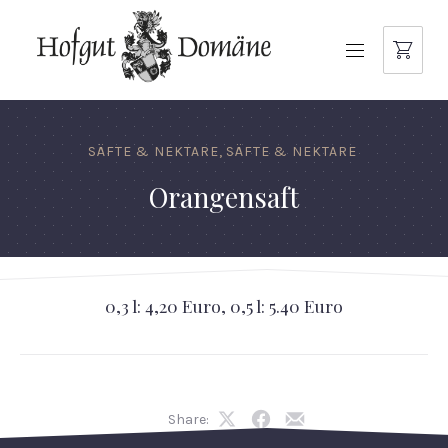
NAVIGATION
SÄFTE & NEKTARE
,
SÄFTE & NEKTARE
Orangensaft
0,3 l: 4,20 Euro, 0,5 l: 5.40 Euro
Share:
Share
Share
Share