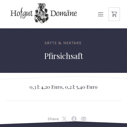
NAVIGATION
SÄFTE & NEKTARE
Pfirsichsaft
0,3 l: 4,20 Euro, 0,2 l: 5,40 Euro
Share:
Share
Share
Share