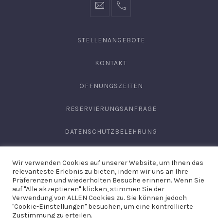
info@hofgut-
0049747196019210
domaene.de
STELLENANGEBOTE
KONTAKT
ÖFFNUNGSZEITEN
RESERVIERUNGSANFRAGE
DATENSCHUTZBELEHRUNG
AGB
Wir verwenden Cookies auf unserer Website, um Ihnen das
relevanteste Erlebnis zu bieten, indem wir uns an Ihre
IMPRESSUM
Präferenzen und wiederholten Besuche erinnern. Wenn Sie
auf "Alle akzeptieren" klicken, stimmen Sie der
Verwendung von ALLEN Cookies zu. Sie können jedoch
"Cookie-Einstellungen" besuchen, um eine kontrollierte
Copyright © 2026
Domäne Areal Hechingen
. Site by
Hirschburg
Zustimmung zu erteilen.