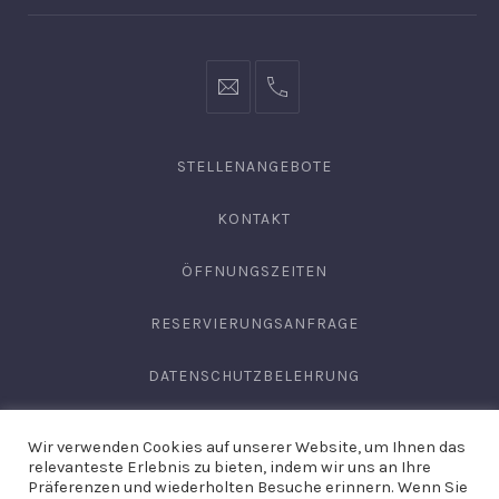
info@hofgut-
0049747196019210
domaene.de
STELLENANGEBOTE
KONTAKT
ÖFFNUNGSZEITEN
RESERVIERUNGSANFRAGE
DATENSCHUTZBELEHRUNG
AGB
Wir verwenden Cookies auf unserer Website, um Ihnen das
relevanteste Erlebnis zu bieten, indem wir uns an Ihre
IMPRESSUM
Präferenzen und wiederholten Besuche erinnern. Wenn Sie