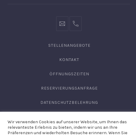
info@hofgut-
0049747196019210
domaene.de
STELLENANGEBOTE
KONTAKT
ÖFFNUNGSZEITEN
RESERVIERUNGSANFRAGE
DATENSCHUTZBELEHRUNG
AGB
Wir verwenden Cookies auf unserer Website, um Ihnen das
relevanteste Erlebnis zu bieten, indem wir uns an Ihre
IMPRESSUM
Präferenzen und wiederholten Besuche erinnern. Wenn Sie