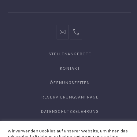
Fenster
Fenster
Fenster
info@hofgut-
0049747196019210
domaene.de
STELLENANGEBOTE
KONTAKT
ÖFFNUNGSZEITEN
RESERVIERUNGSANFRAGE
DATENSCHUTZBELEHRUNG
AGB
Wir verwenden Cookies auf unserer Website, um Ihnen das
relevanteste Erlebnis zu bieten, indem wir uns an Ihre