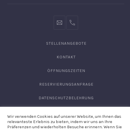
info@hofgut-
0049747196019210
domaene.de
STELLENANGEBOTE
KONTAKT
ÖFFNUNGSZEITEN
RESERVIERUNGSANFRAGE
DATENSCHUTZBELEHRUNG
AGB
Wir verwenden Cookies auf unserer Website, um Ihnen das
relevanteste Erlebnis zu bieten, indem wir uns an Ihre
IMPRESSUM
Präferenzen und wiederholten Besuche erinnern. Wenn Sie