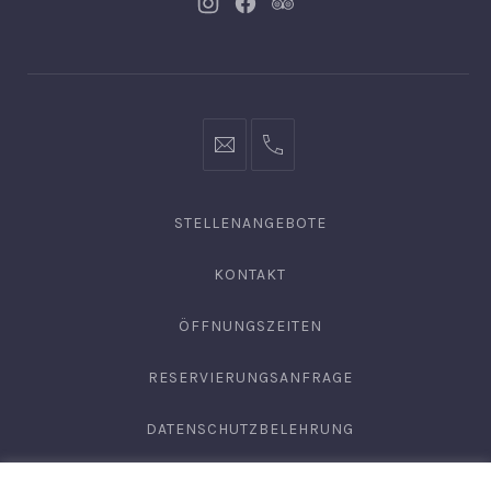
Neues
Neues
Neues
Fenster
Fenster
Fenster
info@hofgut-
0049747196019210
domaene.de
STELLENANGEBOTE
KONTAKT
ÖFFNUNGSZEITEN
RESERVIERUNGSANFRAGE
DATENSCHUTZBELEHRUNG
AGB