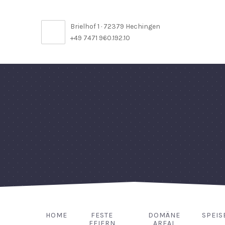
Brielhof 1 · 72379 Hechingen
+49 7471 960.192.10
HOME
FESTE
DOMÄNE
SPEIS
FEIERN
AREAL