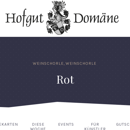
WEINSCHORLE
,
WEINSCHORLE
Rot
EKARTEN
DIESE
EVENTS
FÜR
GUTSC
WOCHE
KÜNSTLER