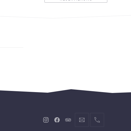
Neues
Neues
Neues
info@hofgut-
004974719601921
Fenster
Fenster
Fenster
domaene.de