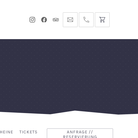
Neues
Neues
Neues
info@hofgut-
0049747196019210
Fenster
Fenster
Fenster
domaene.de
HEINE
TICKETS
ANFRAGE //
RESERVIERUNG