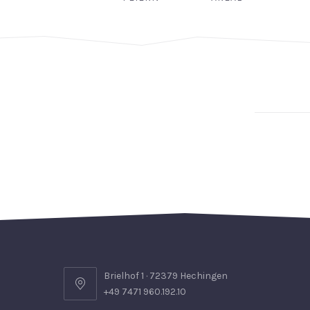
Brielhof 1 · 72379 Hechingen
+49 7471 960.192.10