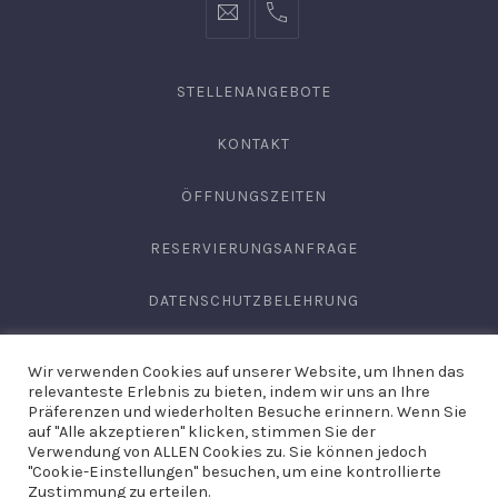
info@hofgut-
0049747196019210
domaene.de
STELLENANGEBOTE
KONTAKT
ÖFFNUNGSZEITEN
RESERVIERUNGSANFRAGE
DATENSCHUTZBELEHRUNG
AGB
Wir verwenden Cookies auf unserer Website, um Ihnen das
relevanteste Erlebnis zu bieten, indem wir uns an Ihre
IMPRESSUM
Präferenzen und wiederholten Besuche erinnern. Wenn Sie
auf "Alle akzeptieren" klicken, stimmen Sie der
Verwendung von ALLEN Cookies zu. Sie können jedoch
"Cookie-Einstellungen" besuchen, um eine kontrollierte
Copyright © 2026
Domäne Areal Hechingen
. Site by
Hirschburg
Zustimmung zu erteilen.