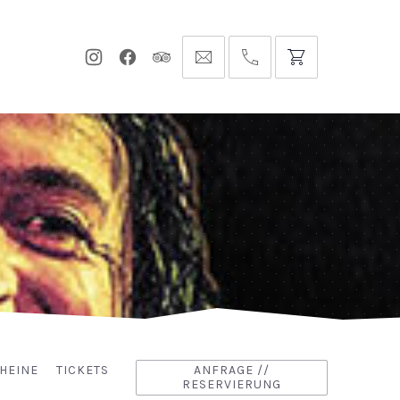
Neues
Neues
Neues
info@hofgut-
0049747196019210
Fenster
Fenster
Fenster
domaene.de
HEINE
TICKETS
ANFRAGE //
RESERVIERUNG