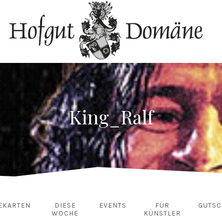
King_Ralf
EKARTEN
DIESE
EVENTS
FÜR
GUTSC
WOCHE
KÜNSTLER