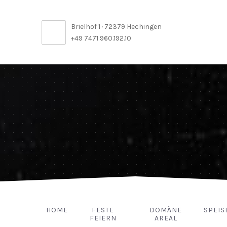
Brielhof 1 · 72379 Hechingen
+49 7471 960.192.10
HOME
FESTE
DOMÄNE
SPEIS
FEIERN
AREAL