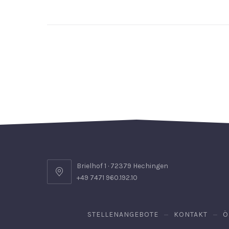
Brielhof 1 · 72379 Hechingen
+49 7471 960.192.10
STELLENANGEBOTE
KONTAKT
Ö