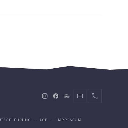
Neues
Neues
Neues
info@hofgut-
004974719601921
Fenster
Fenster
Fenster
domaene.de
UTZBELEHRUNG
AGB
IMPRESSUM