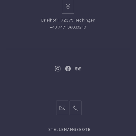
Brielhof 1 · 72379 Hechingen
+49 7471 960.192.10
Neues
Neues
Neues
Fenster
Fenster
Fenster
info@hofgut-
0049747196019210
domaene.de
STELLENANGEBOTE