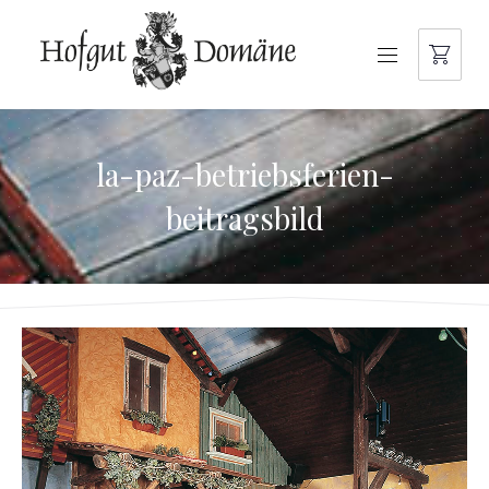
NAVIGATION
la-paz-betriebsferien-
beitragsbild