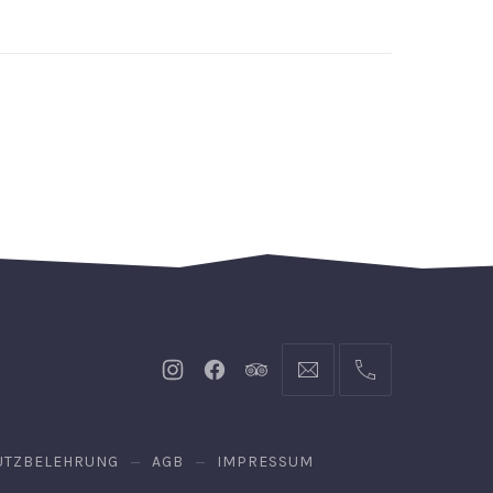
Neues
Neues
Neues
info@hofgut-
004974719601921
Fenster
Fenster
Fenster
domaene.de
UTZBELEHRUNG
AGB
IMPRESSUM