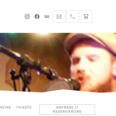
Neues
Neues
Neues
info@hofgut-
0049747196019210
Fenster
Fenster
Fenster
domaene.de
HEINE
TICKETS
ANFRAGE //
RESERVIERUNG