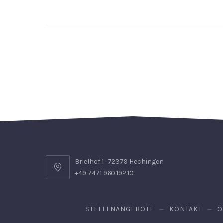
Brielhof 1 · 72379 Hechingen
+49 7471 960.192.10
STELLENANGEBOTE
KONTAKT
Ö