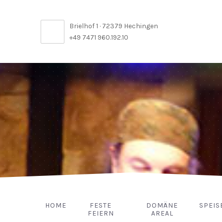
Brielhof 1 · 72379 Hechingen
+49 7471 960.192.10
HOME
FESTE
DOMÄNE
SPEIS
FEIERN
AREAL