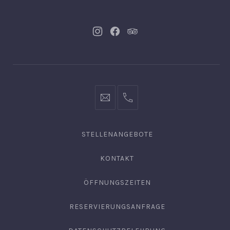
Neues
Neues
Neues
Fenster
Fenster
Fenster
info@hofgut-
0049747196019210
domaene.de
STELLENANGEBOTE
KONTAKT
ÖFFNUNGSZEITEN
RESERVIERUNGSANFRAGE