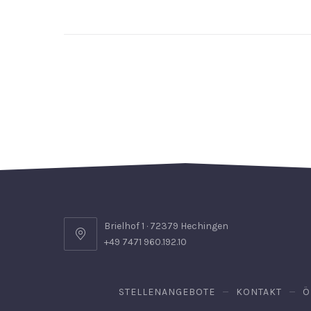
Brielhof 1 · 72379 Hechingen
+49 7471 960.192.10
STELLENANGEBOTE
KONTAKT
Ö