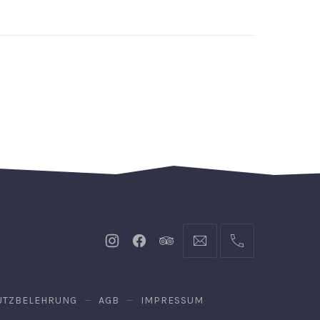
Neues
Neues
Neues
info@hofgut-
004974719601921
Fenster
Fenster
Fenster
domaene.de
UTZBELEHRUNG
AGB
IMPRESSUM