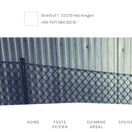
Brielhof 1 · 72379 Hechingen
+49 7471 960.192.10
HOME
FESTE
DOMÄNE
SPEIS
FEIERN
AREAL