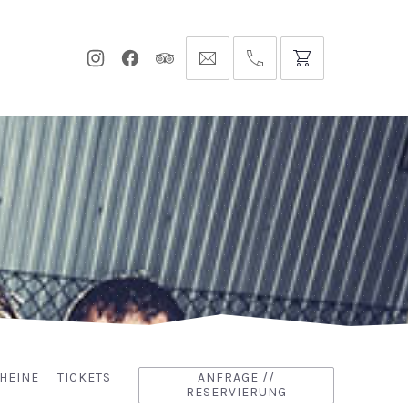
Neues
Neues
Neues
info@hofgut-
0049747196019210
Fenster
Fenster
Fenster
domaene.de
HEINE
TICKETS
ANFRAGE //
RESERVIERUNG