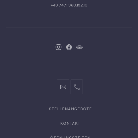
+49 7471 960.192.10
Neues
Neues
Neues
Fenster
Fenster
Fenster
info@hofgut-
0049747196019210
domaene.de
STELLENANGEBOTE
KONTAKT
ÖFFNUNGSZEITEN