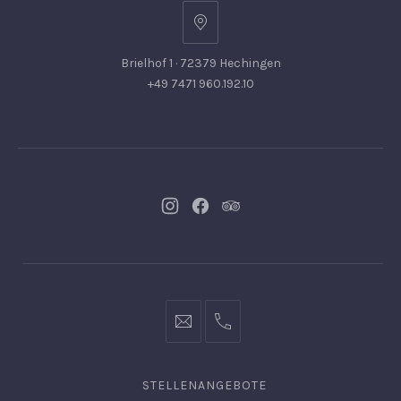
Brielhof 1 · 72379 Hechingen
+49 7471 960.192.10
Neues
Neues
Neues
Fenster
Fenster
Fenster
info@hofgut-
0049747196019210
domaene.de
STELLENANGEBOTE