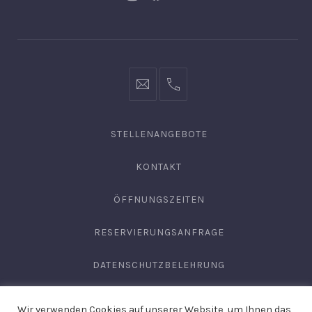
Neues
Neues
Neues
Fenster
Fenster
Fenster
info@hofgut-
0049747196019210
domaene.de
STELLENANGEBOTE
KONTAKT
ÖFFNUNGSZEITEN
RESERVIERUNGSANFRAGE
DATENSCHUTZBELEHRUNG
AGB
Wir verwenden Cookies auf unserer Website, um Ihnen das