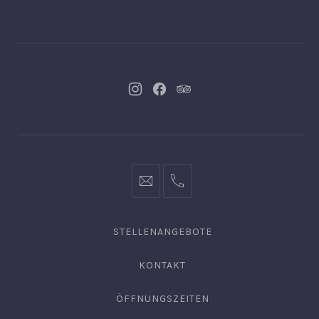
Neues
Neues
Neues
Fenster
Fenster
Fenster
info@hofgut-
0049747196019210
domaene.de
STELLENANGEBOTE
KONTAKT
ÖFFNUNGSZEITEN