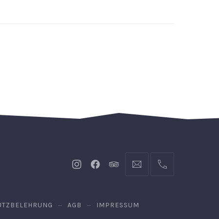
Neues
Neues
Neues
info@hofgut-
004974719601921
Fenster
Fenster
Fenster
domaene.de
UTZBELEHRUNG
AGB
IMPRESSUM