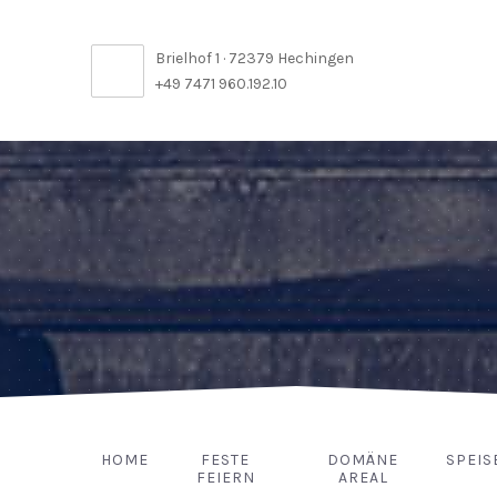
Brielhof 1 · 72379 Hechingen
+49 7471 960.192.10
HOME
FESTE
DOMÄNE
SPEIS
FEIERN
AREAL