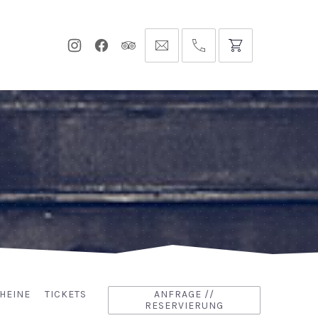
Neues
Neues
Neues
info@hofgut-
0049747196019210
Fenster
Fenster
Fenster
domaene.de
HEINE
TICKETS
ANFRAGE //
RESERVIERUNG