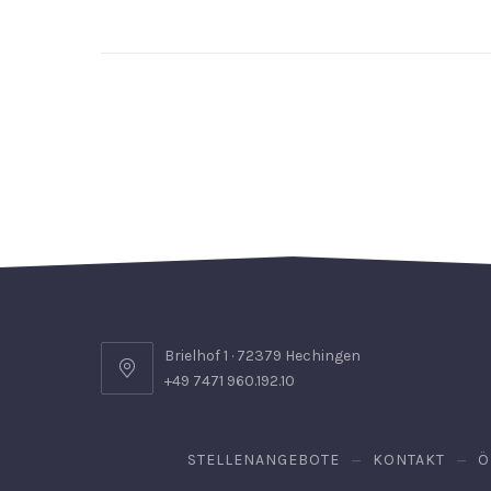
Brielhof 1 · 72379 Hechingen
+49 7471 960.192.10
STELLENANGEBOTE
KONTAKT
Ö