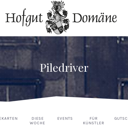
Piledriver
EKARTEN
DIESE
EVENTS
FÜR
GUTSC
WOCHE
KÜNSTLER