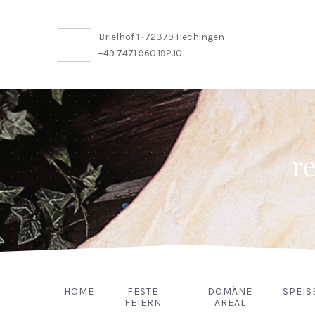
Brielhof 1 · 72379 Hechingen
+49 7471 960.192.10
r
HOME
FESTE
DOMÄNE
SPEIS
FEIERN
AREAL