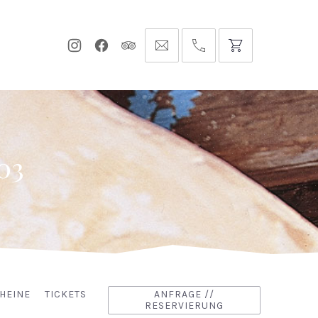
Neues
Neues
Neues
info@hofgut-
0049747196019210
Fenster
Fenster
Fenster
domaene.de
03
HEINE
TICKETS
ANFRAGE //
RESERVIERUNG