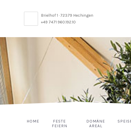
Brielhof 1 · 72379 Hechingen
+49 7471 960.192.10
HOME
FESTE
DOMÄNE
SPEIS
FEIERN
AREAL