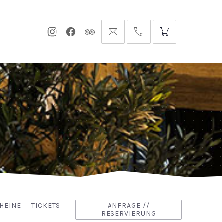
Neues
Neues
Neues
info@hofgut-
0049747196019210
Fenster
Fenster
Fenster
domaene.de
HEINE
TICKETS
ANFRAGE //
RESERVIERUNG