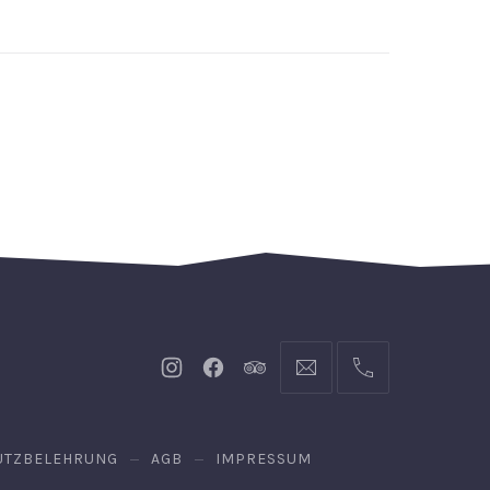
Neues
Neues
Neues
info@hofgut-
004974719601921
Fenster
Fenster
Fenster
domaene.de
UTZBELEHRUNG
AGB
IMPRESSUM