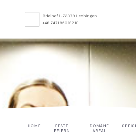
Brielhof 1 · 72379 Hechingen
+49 7471 960.192.10
HOME
FESTE
DOMÄNE
SPEIS
FEIERN
AREAL