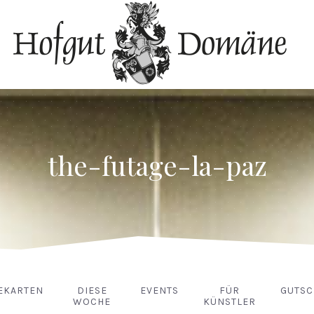
the-futage-la-paz
EKARTEN
DIESE
EVENTS
FÜR
GUTSC
WOCHE
KÜNSTLER