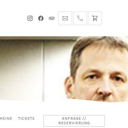
Neues
Neues
Neues
info@hofgut-
0049747196019210
Fenster
Fenster
Fenster
domaene.de
HEINE
TICKETS
ANFRAGE //
RESERVIERUNG