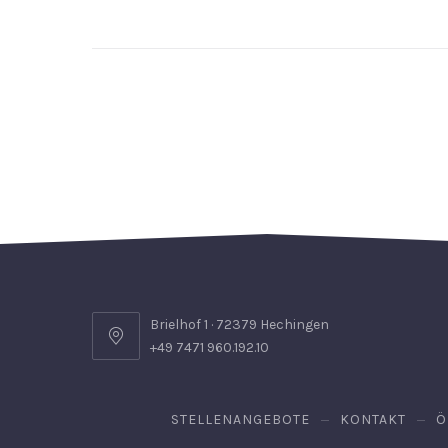
Brielhof 1 · 72379 Hechingen
+49 7471 960.192.10
STELLENANGEBOTE
KONTAKT
Ö