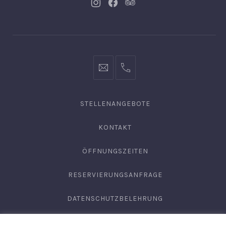
Neues
Neues
Neues
Fenster
Fenster
Fenster
info@hofgut-
0049747196019210
domaene.de
STELLENANGEBOTE
KONTAKT
ÖFFNUNGSZEITEN
RESERVIERUNGSANFRAGE
DATENSCHUTZBELEHRUNG
AGB