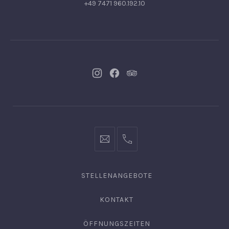
+49 7471 960.192.10
Neues
Neues
Neues
Fenster
Fenster
Fenster
info@hofgut-
0049747196019210
domaene.de
STELLENANGEBOTE
KONTAKT
ÖFFNUNGSZEITEN