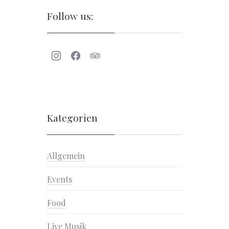
Follow us:
Neues
Neues
Neues
Fenster
Fenster
Fenster
Kategorien
Allgemein
Events
Food
Live Musik