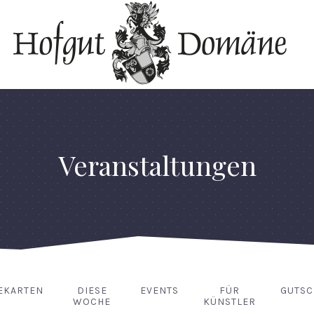
Veranstaltungen
EKARTEN
DIESE
EVENTS
FÜR
GUTSC
WOCHE
KÜNSTLER