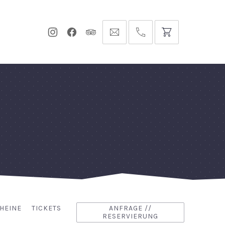
Neues
Neues
Neues
info@hofgut-
0049747196019210
Fenster
Fenster
Fenster
domaene.de
HEINE
TICKETS
ANFRAGE //
RESERVIERUNG