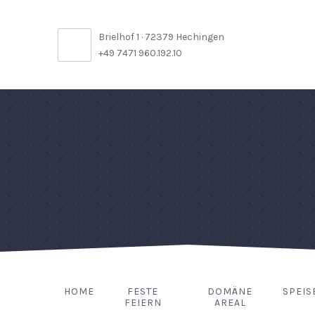
Brielhof 1 · 72379 Hechingen
+49 7471 960.192.10
HOME
FESTE
DOMÄNE
SPEIS
FEIERN
AREAL