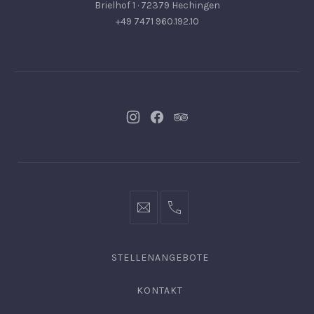
Brielhof 1 · 72379 Hechingen
+49 7471 960.192.10
Neues
Neues
Neues
Fenster
Fenster
Fenster
info@hofgut-
0049747196019210
domaene.de
STELLENANGEBOTE
KONTAKT