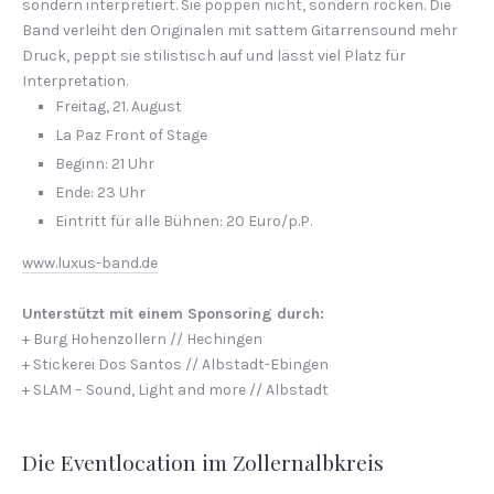
sondern interpretiert. Sie poppen nicht, sondern rocken. Die
Band verleiht den Originalen mit sattem Gitarrensound mehr
Druck, peppt sie stilistisch auf und lässt viel Platz für
Interpretation.
Freitag, 21. August
La Paz Front of Stage
Be­ginn: 21 Uhr
Ende: 23 Uhr
Eintritt für alle Bühnen: 20 Euro/p.P.
www.luxus-band.de
Unterstützt mit einem Sponsoring durch:
+ Burg Hohenzollern // Hechingen
+ Stickerei Dos Santos // Albstadt-Ebingen
+ SLAM – Sound, Light and more // Albstadt
Die Eventlocation im Zollernalbkreis