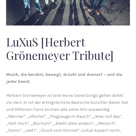
LuXuS [Herbert
Grönemeyer Tribute]
Musik, die berührt, bewegt, drückt und donnert – und die
jeder kennt.
Herbert Grönemeyer ist eine Ikone. Seine Songs gehen direkt
ins Herz. Er ist der erfolgreichste deutsche Künstler dieser Zeit
und Millionen Fans können alle seine Hits auswendig.
„Männer”, „Alkohol”, „Flugzeuge im Bauch”, „Was soll das”,
„Halt mich”, „Bochum”, „Bleibt alles anders”, „Mensch”,
„Demo”, „Lied 1”, „Stück vom Himmel”. LuXuS kopiert nicht,