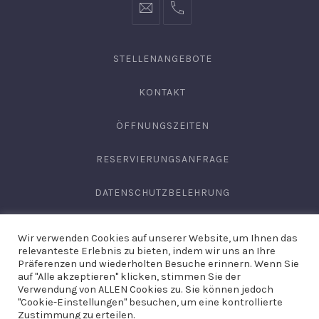
info@hofgut-
0049747196019210
domaene.de
STELLENANGEBOTE
KONTAKT
ÖFFNUNGSZEITEN
RESERVIERUNGSANFRAGE
DATENSCHUTZBELEHRUNG
AGB
Wir verwenden Cookies auf unserer Website, um Ihnen das
relevanteste Erlebnis zu bieten, indem wir uns an Ihre
IMPRESSUM
Präferenzen und wiederholten Besuche erinnern. Wenn Sie
auf "Alle akzeptieren" klicken, stimmen Sie der
Verwendung von ALLEN Cookies zu. Sie können jedoch
"Cookie-Einstellungen" besuchen, um eine kontrollierte
Copyright © 2026
Domäne Areal Hechingen
. Site by
Hirschburg
Zustimmung zu erteilen.