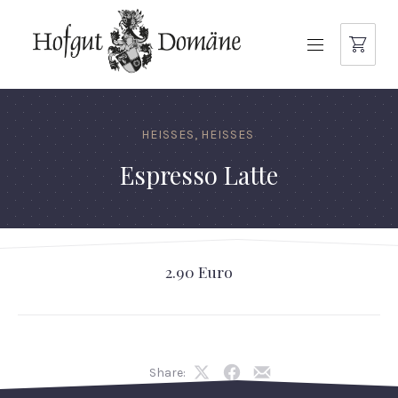
NAVIGATION
HEISSES
,
HEISSES
Espresso Latte
2.90 Euro
Share:
Share
Share
Share