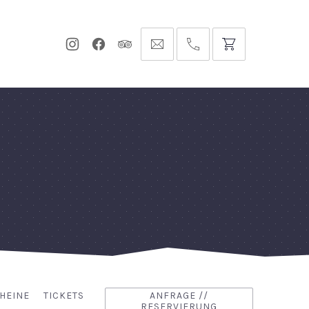
Neues
Neues
Neues
info@hofgut-
0049747196019210
Fenster
Fenster
Fenster
domaene.de
HEINE
TICKETS
ANFRAGE //
RESERVIERUNG