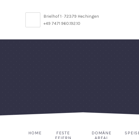
Brielhof 1 · 72379 Hechingen
+49 7471 960.192.10
HOME
FESTE
DOMÄNE
SPEIS
FEIERN
AREAL