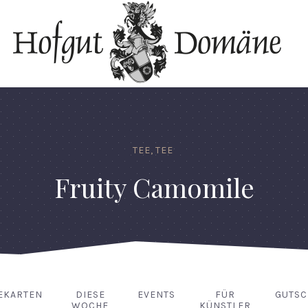
TEE
,
TEE
Fruity Camomile
EKARTEN
DIESE
EVENTS
FÜR
GUTSC
WOCHE
KÜNSTLER