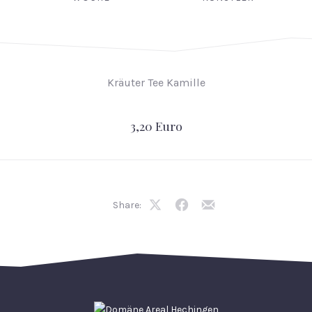
Kräuter Tee Kamille
3,20 Euro
Share:
Share
Share
Share
on
on
by
X
Facebook
Email